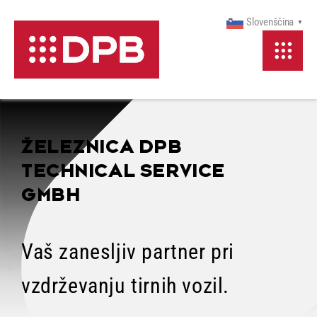
Preskoči
Slovenščina
▼
na
vsebino
ŽELEZNICA DPB
TECHNICAL SERVICE
GMBH
Vaš zanesljiv partner pri
vzdrževanju tirnih vozil.