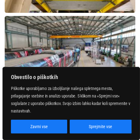
Obvestilo o piškotkih
Piškotke uporabljamo za izboljšanje našega spletnega mesta,
prilagajanje vsebine in analizo uporabe. S klikom na »Sprejmi vse«
soglašate z uporabo piškotkov. Svojo izbiro lahko kadar koli spremenite v
nastavitvah.
Zavrni vse
Sprejmite vse