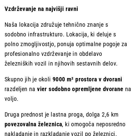
Vzdrževanje na najvišji ravni
Naša lokacija združuje tehnično znanje s
sodobno infrastrukturo. Lokacija, ki deluje s
polno zmogljivostjo, ponuja optimalne pogoje za
profesionalno vzdrževanje in obdelavo
železniških vozil in njihovih sestavnih delov.
Skupno jih je okoli
9
000 m² prostora v dvorani
razdeljen na
vier
sodobno opremljene dvorane
na
voljo.
Druga prednost je lastna proga, dolga 2,6 km
povezovalna železnica
, ki omogoča neposredno
nakladanje in razkladanje vozil po železnici.