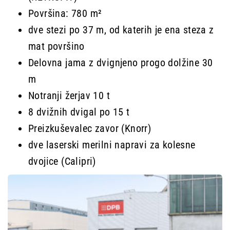
Površina: 780 m²
dve stezi po 37 m, od katerih je ena steza z
mat površino
Delovna jama z dvignjeno progo dolžine 30
m
Notranji žerjav 10 t
8 dvižnih dvigal po 15 t
Preizkuševalec zavor (Knorr)
dve laserski merilni napravi za kolesne
dvojice (Calipri)