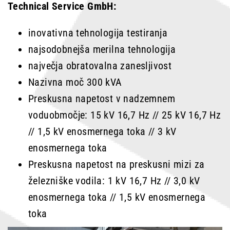
Technical Service GmbH:
inovativna tehnologija testiranja
najsodobnejša merilna tehnologija
največja obratovalna zanesljivost
Nazivna moč 300 kVA
Preskusna napetost v nadzemnem
vodu
območje:
15 kV 16,7 Hz // 25 kV 16,7 Hz
// 1,5 kV enosmernega toka // 3 kV
enosmernega toka
Preskusna napetost na preskusni mizi
za
železniške vodila:
1 kV 16,7 Hz // 3,0 kV
enosmernega toka // 1,5 kV enosmernega
toka