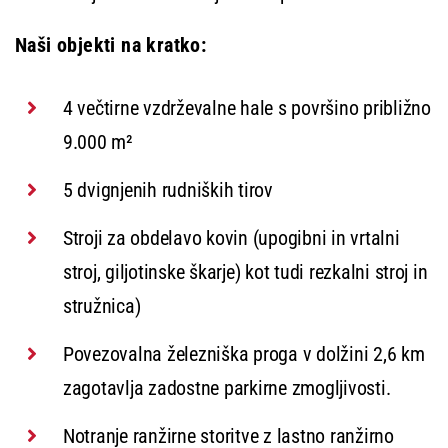
Naši objekti na kratko:
4
večtirne vzdrževalne hale s površino približno
9.000 m²
5 dvignjenih rudniških tirov
Stroji za obdelavo kovin (upogibni in vrtalni
stroj, giljotinske škarje)
kot tudi rezkalni stroj in
stružnica)
Povezovalna železniška proga v dolžini 2,6 km
zagotavlja zadostne parkirne zmogljivosti.
Notranje ranžirne storitve z lastno ranžirno